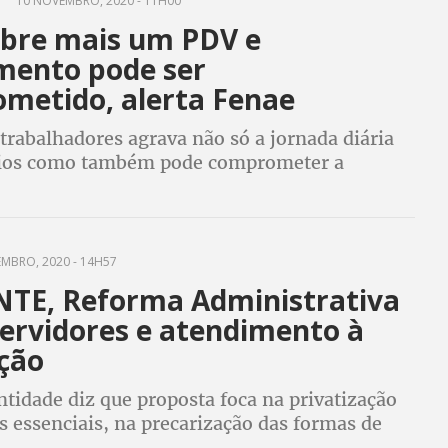
10 NOVEMBRO, 2020 - 11H00
abre mais um PDV e
mento pode ser
metido, alerta Fenae
 trabalhadores agrava não só a jornada diária
rios como também pode comprometer a
a assistência à sociedade”, diz presidente da
EMBRO, 2020 - 14H57
NTE, Reforma Administrativa
servidores e atendimento à
ção
tidade diz que proposta foca na privatização
s essenciais, na precarização das formas de
 no serviço público e afirma que, se precisar,