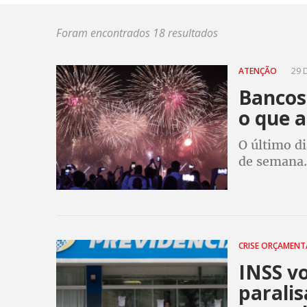
Foram encontrados 18 resultados
ATENÇÃO
29 
Bancos 
o que a
O último di
de semana.
lojas, rest
antecedem
CRISE ORÇAMENT
INSS vo
parali