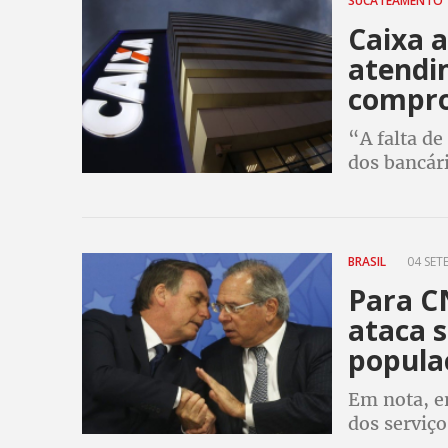
SUCATEAMENTO
Caixa 
atendi
compro
“A falta de
dos bancá
qualidade d
Fenae
BRASIL
04 SET
Para C
ataca 
popula
Em nota, en
dos serviço
contratação