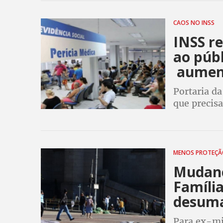
CAOS NO INSS
INSS r
ao públ
aumen
Portaria da
que precisa
condições d
MENOS PROTEÇ
Mudanç
Família
desuma
Para ex-min