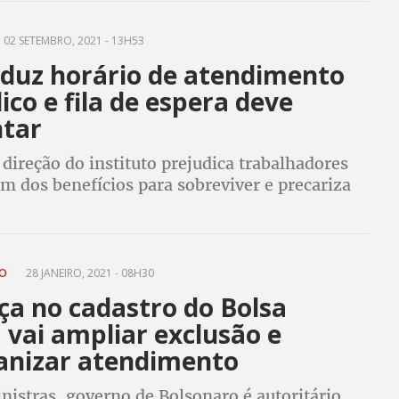
02 SETEMBRO, 2021 - 13H53
eduz horário de atendimento
ico e fila de espera deve
tar
 direção do instituto prejudica trabalhadores
m dos benefícios para sobreviver e precariza
e trabalho de servidores
ÃO
28 JANEIRO, 2021 - 08H30
a no cadastro do Bolsa
 vai ampliar exclusão e
nizar atendimento
istras, governo de Bolsonaro é autoritário,