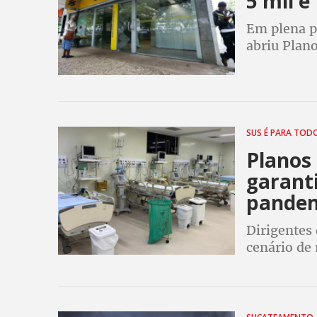
5 mil 
Em plena p
abriu Plan
trabalhado
unidades e
SUS É PARA TOD
Planos
garant
pande
Dirigentes
cenário de 
do sistema 