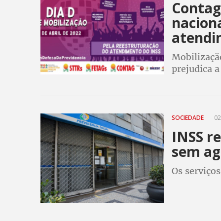
Contag
naciona
atendi
Mobilizaçã
prejudica a
Rural é fu
trabalhado
SOCIEDADE
02
INSS r
sem a
Os serviço