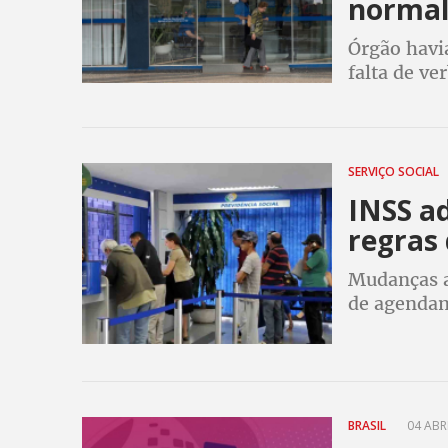
normal
Órgão havia
falta de v
feito por J
SERVIÇO SOCIAL
INSS ad
regras
Mudanças a
de agendam
documentos 
antigas
BRASIL
04 ABRI