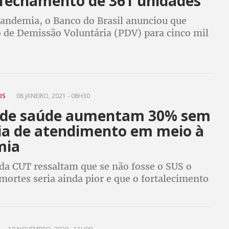
e fechamento de 361 unidades
andemia, o Banco do Brasil anunciou que
o de Demissão Voluntária (PDV) para cinco mil
res e trabalhadoras e o fechamento de 361
ntre agências e postos de atendimento
OS
08 JANEIRO, 2021 - 08H30
 de saúde aumentam 30% sem
ia de atendimento em meio à
mia
 da CUT ressaltam que se não fosse o SUS o
mortes seria ainda pior e que o fortalecimento
público de saúde é urgente