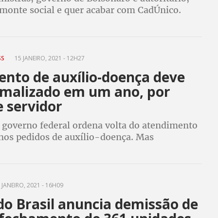
smonte social e quer acabar com CadÚnico.
alerta que se nada for feito para impedir
 país viverá um caos social nunca visto
SS
15 JANEIRO, 2021 - 12H27
nto de auxílio-doença deve
rmalizado em um ano, por
e servidor
o governo federal ordena volta do atendimento
 nos pedidos de auxílio-doença. Mas
 de militares e falta de servidor experiente no
rasou ainda mais resolução dos casos
 JANEIRO, 2021 - 16H09
do Brasil anuncia demissão de