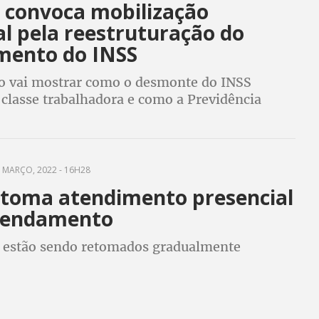
 convoca mobilização
l pela reestruturação do
mento do INSS
o vai mostrar como o desmonte do INSS
 classe trabalhadora e como a Previdência
ndamental para os trabalhadores e
ras do campo
 MARÇO, 2022 - 16H28
etoma atendimento presencial
gendamento
s estão sendo retomados gradualmente