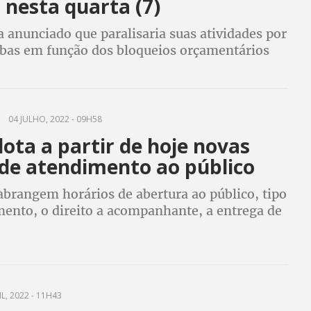
 nesta quarta (7)
 anunciado que paralisaria suas atividades por
erbas em função dos bloqueios orçamentários
air Bolsonaro (PL).
04 JULHO, 2022 - 09H58
ota a partir de hoje novas
 de atendimento ao público
brangem horários de abertura ao público, tipo
ento, o direito a acompanhante, a entrega de
e a validade de carteiras de identidade
L, 2022 - 11H43