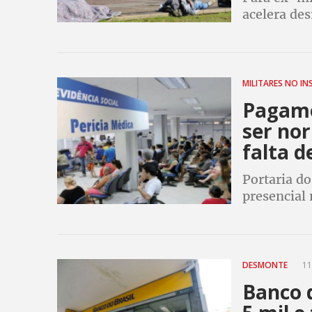
acelera de
Economista 
mudanças o
MILITARES NO IN
Pagame
ser no
falta d
Portaria d
presencial
contratação
INSS só at
DESMONTE
11
Banco 