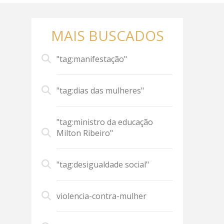
MAIS BUSCADOS
"tag:manifestação"
"tag:dias das mulheres"
"tag:ministro da educação
Milton Ribeiro"
"tag:desigualdade social"
violencia-contra-mulher