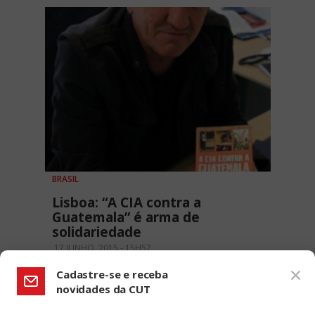
BRASIL
Lisboa: “A CIA contra a
Guatemala” é arma de
solidariedade
17 JUNHO, 2015 - 15H57
Cadastre-se e receba
novidades da CUT