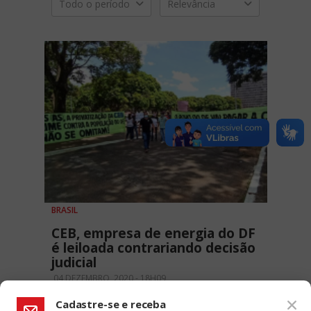
Todo o período
Relevância
BRASIL
CEB, empresa de energia do DF
é leiloada contrariando decisão
judicial
04 DEZEMBRO, 2020 - 18H09
Cadastre-se e receba