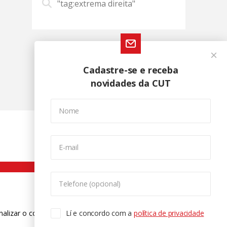
"tag:extrema direita"
Cadastre-se e receba
novidades da CUT
Nome
E-mail
Telefone (opcional)
nalizar o conteúdo. Para saber mais
Lí e concordo com a
política de privacidade