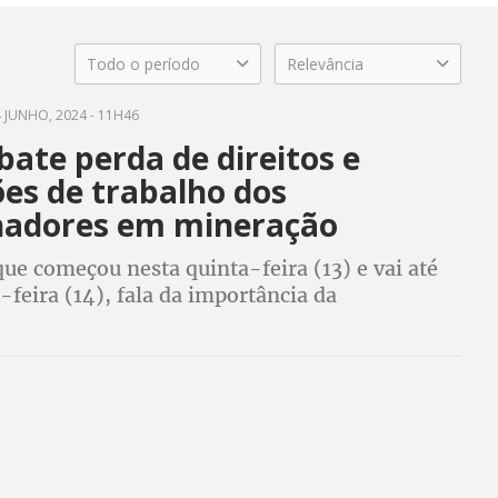
Todo o período
Relevância
 JUNHO, 2024 - 11H46
ate perda de direitos e
ões de trabalho dos
hadores em mineração
ue começou nesta quinta-feira (13) e vai até
-feira (14), fala da importância da
 sindical para travar a luta no setor da