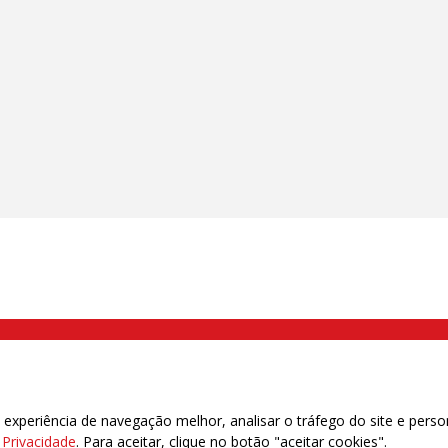
000 Brás, São Paulo/SP | Telefone (11) 2108 9200 - Fax (11) 2108 9310
xperiência de navegação melhor, analisar o tráfego do site e perso
e Privacidade
. Para aceitar, clique no botão "aceitar cookies".