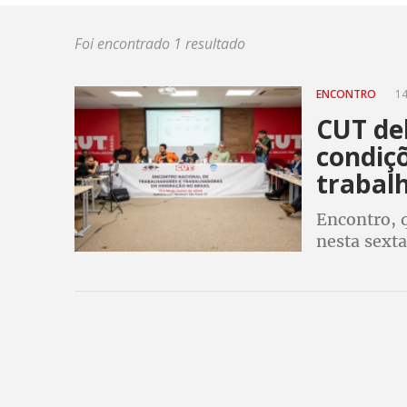
Foi encontrado 1 resultado
ENCONTRO
14
CUT deb
condiç
trabal
Encontro, q
nesta sexta
organização
mineração