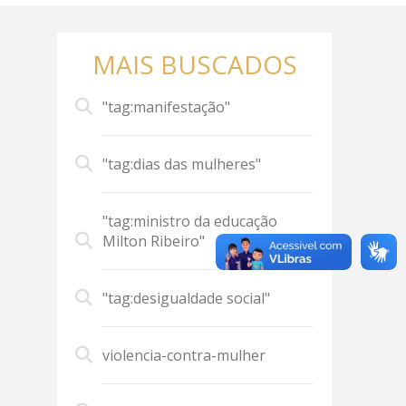
MAIS BUSCADOS
"tag:manifestação"
"tag:dias das mulheres"
"tag:ministro da educação
Milton Ribeiro"
"tag:desigualdade social"
violencia-contra-mulher