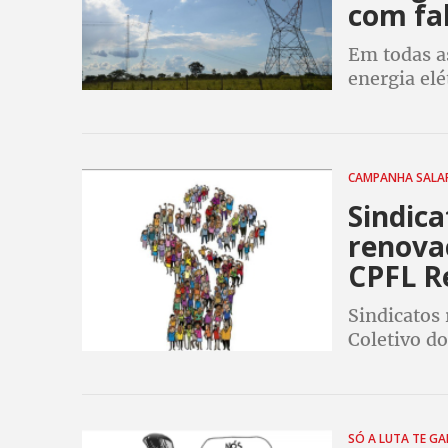
com fal
Em todas a
energia elé
há quedas d
CAMPANHA SALA
Sindic
renova
CPFL R
Sindicatos
Coletivo d
reposição 
renovação e
SÓ A LUTA TE G