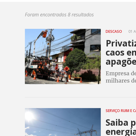
Foram encontrados 8 resultados
DESCASO
01 A
Privati
caos e
apagõe
Empresa de
milhares d
uma semana
com Enel n
SERVIÇO RUIM E 
Saiba p
energia