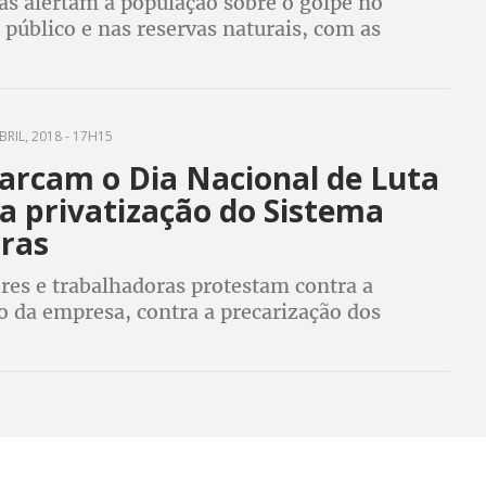
as alertam a população sobre o golpe no
público e nas reservas naturais, com as
etrobras e Eletrobras. Greve dos eletricitários
er durante a Copa do Mundo
BRIL, 2018 - 17H15
arcam o Dia Nacional de Luta
a privatização do Sistema
bras
res e trabalhadoras protestam contra a
o da empresa, contra a precarização dos
blicos e a negativa do governo em negociar o
etivo da categoria