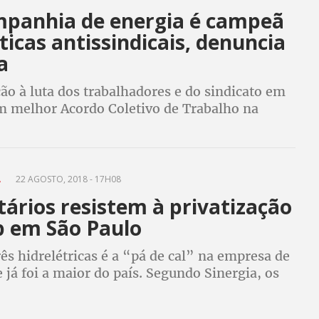
mpanhia de energia é campeã
icas antissindicais, denuncia
a
ão à luta dos trabalhadores e do sindicato em
m melhor Acordo Coletivo de Trabalho na
alarial 2019, empresa promove demissões,
e dirigente e de representante sindical
A
22 AGOSTO, 2018 - 17H08
itários resistem à privatização
p em São Paulo
ês hidrelétricas é a “pá de cal” na empresa de
 já foi a maior do país. Segundo Sinergia, os
o PSDB em São Paulo querem privatizar o
ético a qualquer custo