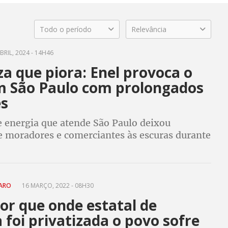
Todo o período
Relevância
BRIL, 2024 - 14H46
za que piora: Enel provoca o
m São Paulo com prolongados
s
 energia que atende São Paulo deixou
e moradores e comerciantes às escuras durante
. Governo federal quer rescindir contrato
o país por dívida de R$ 300 milhões
CARO
16 MARÇO, 2022 - 08H30
or que onde estatal de
 foi privatizada o povo sofre