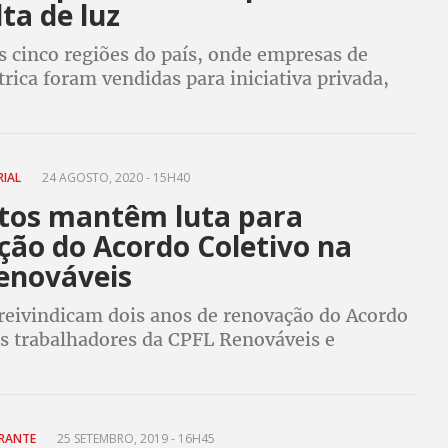
ta de luz
s cinco regiões do país, onde empresas de
trica foram vendidas para iniciativa privada,
e energia, falta de pessoal e contas caras
RIAL
24 AGOSTO, 2020 - 15H40
atos mantêm luta para
ção do Acordo Coletivo na
enováveis
 reivindicam dois anos de renovação do Acordo
os trabalhadores da CPFL Renováveis e
da inflação. Empresa oferece um ano de
 índice de reajuste abaixo IPCA
ARANTE
25 SETEMBRO, 2019 - 16H45