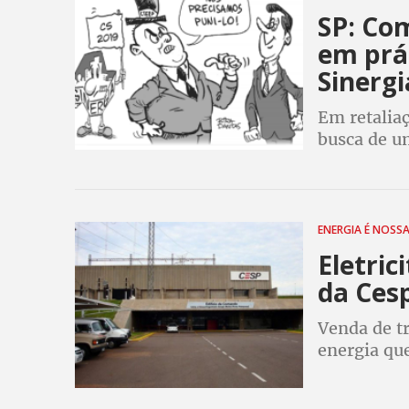
SP: Co
em prát
Sinergi
Em retaliaç
busca de u
campanha s
inclusive d
ENERGIA É NOSS
Eletric
da Ces
Venda de tr
energia que
governos d
setor energ