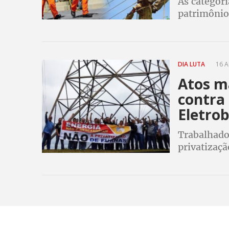
As categori
patrimônio 
vendas da P
pode ocorr
DIA LUTA
16 A
Atos m
contra 
Eletro
Trabalhado
privatizaçã
serviços pú
acordo col