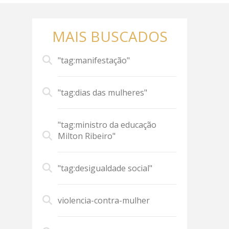
MAIS BUSCADOS
"tag:manifestação"
"tag:dias das mulheres"
"tag:ministro da educação
Milton Ribeiro"
"tag:desigualdade social"
violencia-contra-mulher