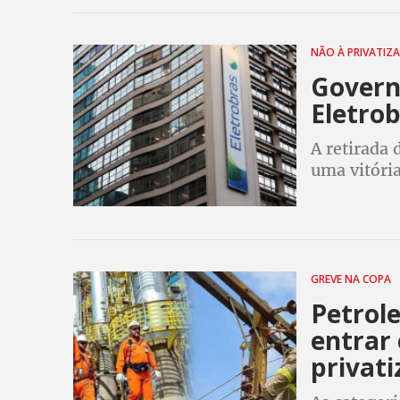
NÃO À PRIVATIZ
Govern
Eletrob
A retirada
uma vitória
Eletrobras
contra o pr
GREVE NA COPA
Petrole
entrar
privati