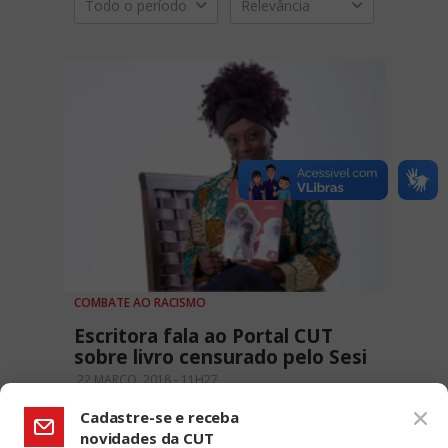
Todo o período
Relevância
COMBATE AO RACISMO
Escritora fala ao Portal CUT
sobre livro censurado pelo Sesi
22 MARÇO, 2018 - 11H27
Cadastre-se e receba
novidades da CUT