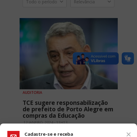
Todo o período
Relevância
AUDITORIA
TCE sugere responsabilização
de prefeito de Porto Alegre em
compras da Educação
12 JANEIRO, 2024 - 11H13
Cadastre-se e receba