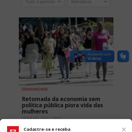
Todo o período
Relevância
DESIGUALDADE
Retomada da economia sem
política pública piora vida das
mulheres
06 JULHO, 2020 - 13H11
Cadastre-se e receba