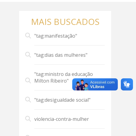
MAIS BUSCADOS
"tag:manifestação"
"tag:dias das mulheres"
"tag:ministro da educação
Milton Ribeiro"
"tag:desigualdade social"
violencia-contra-mulher