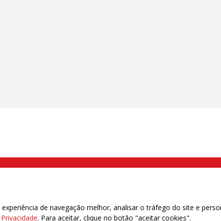
000 Brás, São Paulo/SP | Telefone (11) 2108 9200 - Fax (11) 2108 9310
xperiência de navegação melhor, analisar o tráfego do site e perso
e Privacidade
. Para aceitar, clique no botão "aceitar cookies".