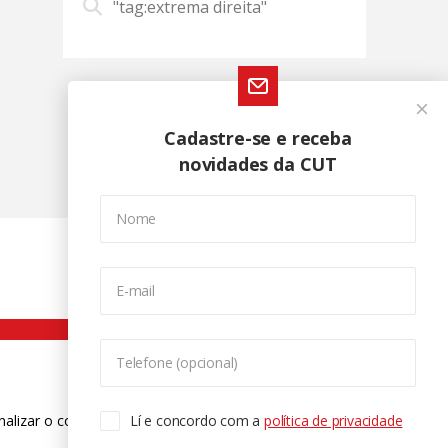
"tag:extrema direita"
Cadastre-se e receba
novidades da CUT
Nome
E-mail
Telefone (opcional)
nalizar o conteúdo. Para saber mais
Lí e concordo com a
política de privacidade