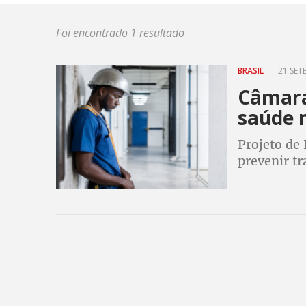
Foi encontrado 1 resultado
BRASIL
21 SET
Câmara
saúde 
Projeto de
prevenir t