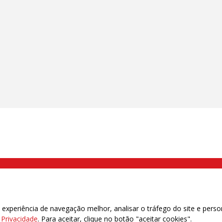
000 Brás, São Paulo/SP | Telefone (11) 2108 9200 - Fax (11) 2108 9310
xperiência de navegação melhor, analisar o tráfego do site e perso
e Privacidade
. Para aceitar, clique no botão "aceitar cookies".