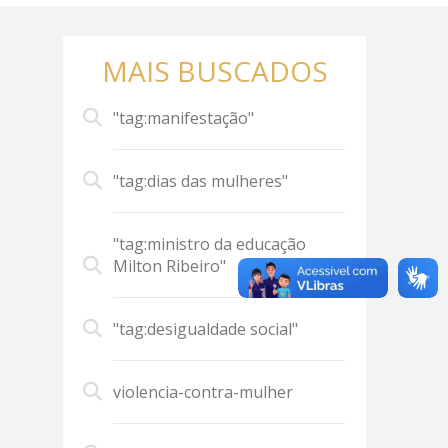
MAIS BUSCADOS
"tag:manifestação"
"tag:dias das mulheres"
"tag:ministro da educação
Milton Ribeiro"
"tag:desigualdade social"
violencia-contra-mulher