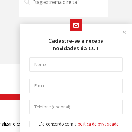
"tag:extrema direita"
Cadastre-se e receba
novidades da CUT
Nome
E-mail
Telefone (opcional)
nalizar o conteúdo. Para saber mais
Lí e concordo com a
política de privacidade