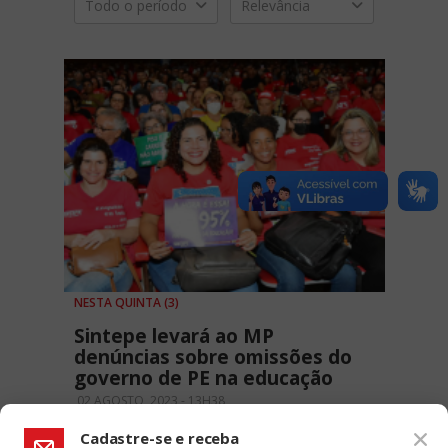
Todo o período
Relevância
NESTA QUINTA (3)
Sintepe levará ao MP
denúncias sobre omissões do
governo de PE na educação
02 AGOSTO, 2023 - 13H38
Cadastre-se e receba