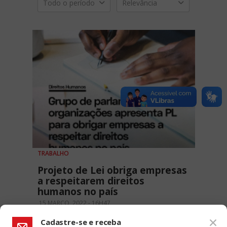
Todo o período
Relevância
TRABALHO
Projeto de Lei obriga empresas
a respeitarem direitos
humanos no país
15 MARÇO, 2022 - 16H47
Cadastre-se e receba