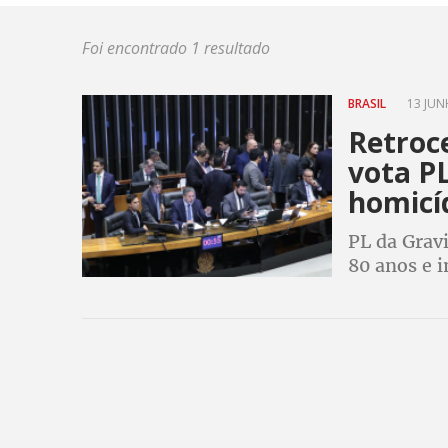
Foi encontrado 1 resultado
BRASIL
13 JUN
Retroc
vota P
homicí
PL da Gravi
80 anos e 