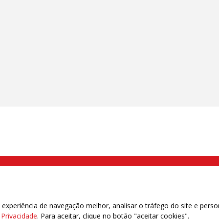
000 Brás, São Paulo/SP | Telefone (11) 2108 9200 - Fax (11) 2108 9310
xperiência de navegação melhor, analisar o tráfego do site e perso
e Privacidade
. Para aceitar, clique no botão "aceitar cookies".