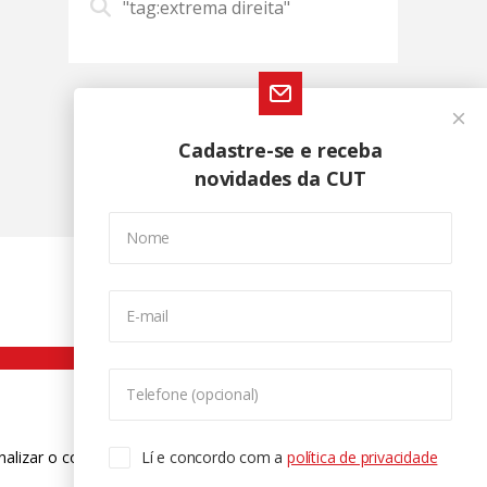
"tag:extrema direita"
Cadastre-se e receba
novidades da CUT
Nome
E-mail
Telefone (opcional)
nalizar o conteúdo. Para saber mais
Lí e concordo com a
política de privacidade