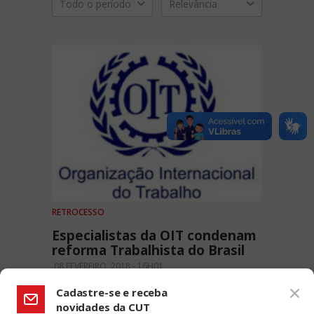
Todo o período
Relevância
RETROCESSO
Especialistas da OIT condenam
reforma Trabalhista do Brasil
08 FEVEREIRO, 2018 - 16H01
Cadastre-se e receba
novidades da CUT