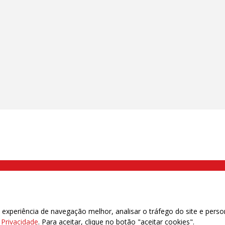
000 Brás, São Paulo/SP | Telefone (11) 2108 9200 - Fax (11) 2108 9310
xperiência de navegação melhor, analisar o tráfego do site e perso
e Privacidade
. Para aceitar, clique no botão "aceitar cookies".