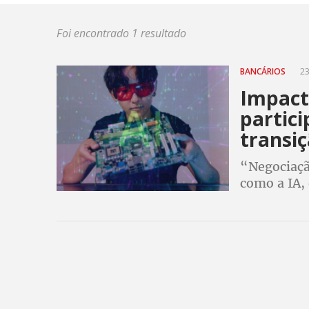
Foi encontrado 1 resultado
BANCÁRIOS
23
Impacto
partic
transi
“Negociaçã
como a IA, 
próximo en
e Fenaban