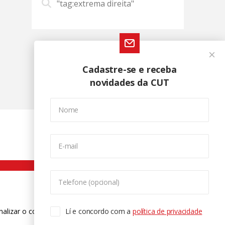
"tag:extrema direita"
Cadastre-se e receba
novidades da CUT
Nome
E-mail
Telefone (opcional)
nalizar o conteúdo. Para saber mais
Lí e concordo com a
política de privacidade