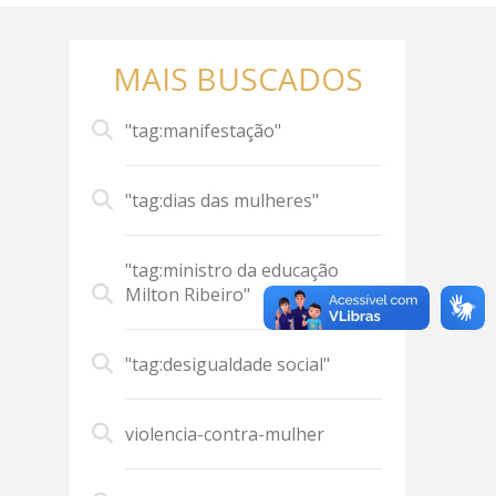
MAIS BUSCADOS
"tag:manifestação"
"tag:dias das mulheres"
"tag:ministro da educação
Milton Ribeiro"
"tag:desigualdade social"
violencia-contra-mulher