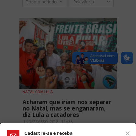
Todo o período
Relevância
NATAL COM LULA
Acharam que iriam nos separar
no Natal, mas se enganaram,
diz Lula a catadores
14 DEZEMBRO, 2018 - 12H38
Cadastre-se e receba