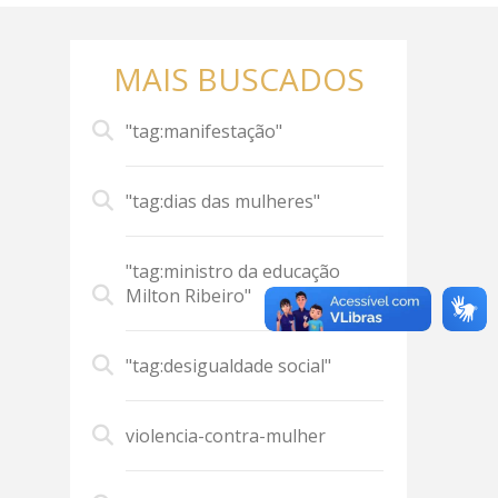
MAIS BUSCADOS
"tag:manifestação"
"tag:dias das mulheres"
"tag:ministro da educação
Milton Ribeiro"
"tag:desigualdade social"
violencia-contra-mulher