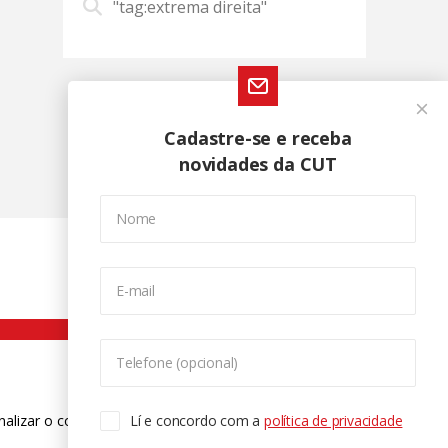
"tag:extrema direita"
Cadastre-se e receba
novidades da CUT
Nome
E-mail
Telefone (opcional)
nalizar o conteúdo. Para saber mais
Lí e concordo com a
política de privacidade