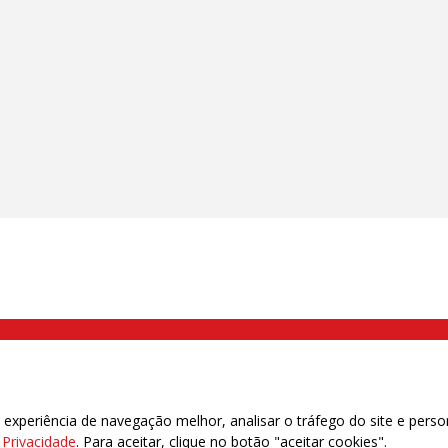
000 Brás, São Paulo/SP | Telefone (11) 2108 9200 - Fax (11) 2108 9310
xperiência de navegação melhor, analisar o tráfego do site e perso
e Privacidade
. Para aceitar, clique no botão "aceitar cookies".