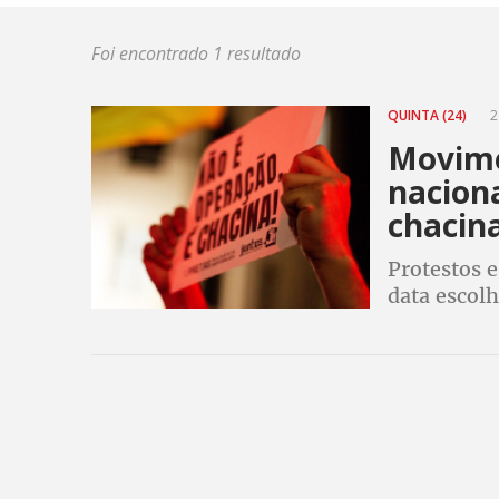
Foi encontrado 1 resultado
QUINTA (24)
2
Movime
nacion
chacina
Protestos 
data escol