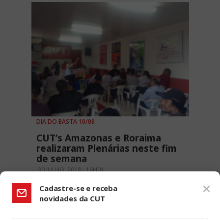
DIA DO BASTA 10/08
CUT’s Amazonas e Roraima
realizaram Plenárias neste fim
de semana
30 JULHO, 2018 - 18H01
Cadastre-se e receba
novidades da CUT