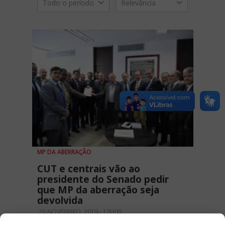
Todo o período
Relevância
MP DA ABERRAÇÃO
CUT e centrais vão ao
presidente do Senado pedir
que MP da aberração seja
devolvida
26 NOVEMBRO, 2019 - 17H00