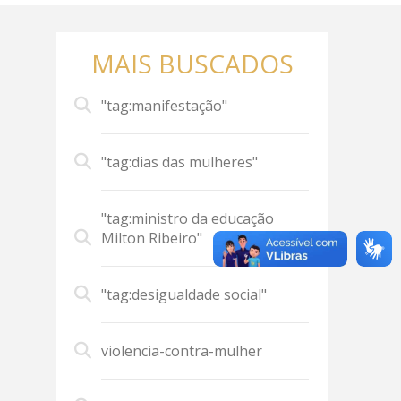
MAIS BUSCADOS
"tag:manifestação"
"tag:dias das mulheres"
"tag:ministro da educação
Milton Ribeiro"
"tag:desigualdade social"
violencia-contra-mulher