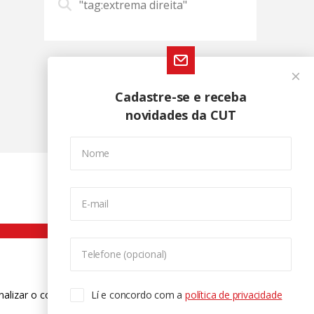
"tag:extrema direita"
Cadastre-se e receba
novidades da CUT
Nome
E-mail
Telefone (opcional)
nalizar o conteúdo. Para saber mais
Lí e concordo com a
política de privacidade