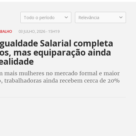
Todo o período
Relevância
ABALHO
03 JULHO, 2026 - 15H19
Igualdade Salarial completa
nos, mas equiparação ainda
ealidade
 mais mulheres no mercado formal e maior
ão, trabalhadoras ainda recebem cerca de 20%
os homens. Para CUT, lei é avanço histórico,
a cultural segue indispensável