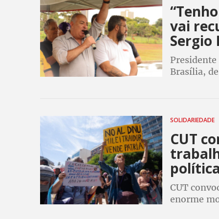
“Tenho
vai rec
Sergio
Presidente 
Brasília, d
a primeira
direita de 
SOLIDARIEDADE
CUT co
trabal
polític
CUT convoca
enorme mov
classe trab