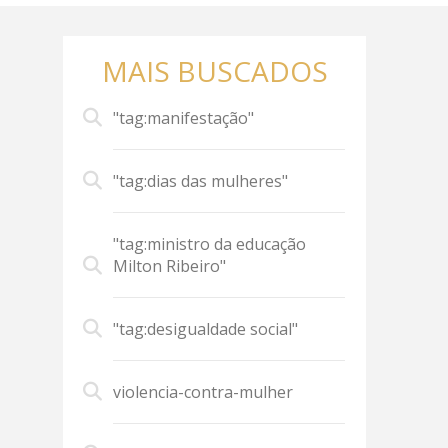
MAIS BUSCADOS
"tag:manifestação"
"tag:dias das mulheres"
"tag:ministro da educação
Milton Ribeiro"
"tag:desigualdade social"
violencia-contra-mulher