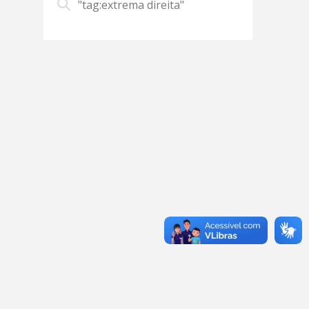
"tag:extrema direita"