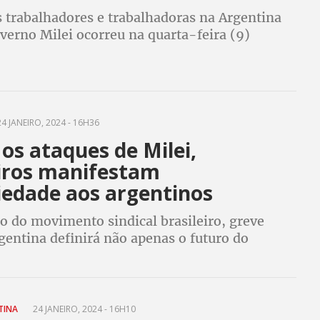
 trabalhadores e trabalhadoras na Argentina
verno Milei ocorreu na quarta-feira (9)
4 JANEIRO, 2024 - 16H36
os ataques de Milei,
eiros manifestam
iedade aos argentinos
o do movimento sindical brasileiro, greve
gentina definirá não apenas o futuro do
 Milei, como também fortalecerá luta contra a
reita no mundo
TINA
24 JANEIRO, 2024 - 16H10