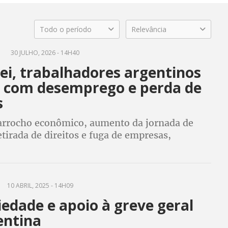
Todo o período
Relevância
A
30 JULHO, 2026 - 14H40
ei, trabalhadores argentinos
 com desemprego e perda de
s
arrocho econômico, aumento da jornada de
etirada de direitos e fuga de empresas,
ainda está mergulhada em crise econômica e
s três anos de governo Milei
10 ABRIL, 2025 - 14H09
iedade e apoio à greve geral
entina