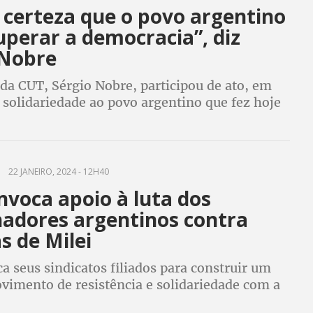
 certeza que o povo argentino
uperar a democracia”, diz
 Nobre
da CUT, Sérgio Nobre, participou de ato, em
e solidariedade ao povo argentino que fez hoje
 greve geral contra o governo de extrema
Javier Milei
22 JANEIRO, 2024 - 12H40
nvoca apoio à luta dos
hadores argentinos contra
as de Milei
 seus sindicatos filiados para construir um
imento de resistência e solidariedade com a
alhadora argentina, no próximo dia 24 de