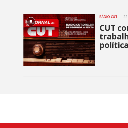
janeiro, em
RÁDIO CUT
22 
CUT co
trabal
polític