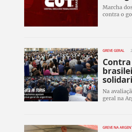
Marcha dos
contra o go
GREVE GERAL
2
Contra 
brasil
solidar
Na avaliaçã
geral na Ar
governo de
extrema di
GREVE NA ARGEN