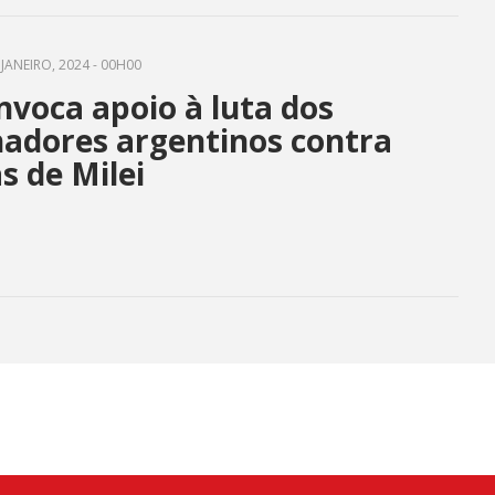
 frente à embaixada, em Brasília
JANEIRO, 2024 - 00H00
nvoca apoio à luta dos
hadores argentinos contra
as de Milei