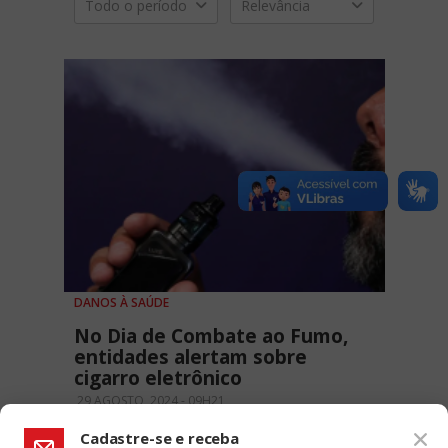
Todo o período
Relevância
DANOS À SAÚDE
No Dia de Combate ao Fumo,
entidades alertam sobre
cigarro eletrônico
29 AGOSTO, 2024 - 09H21
Cadastre-se e receba