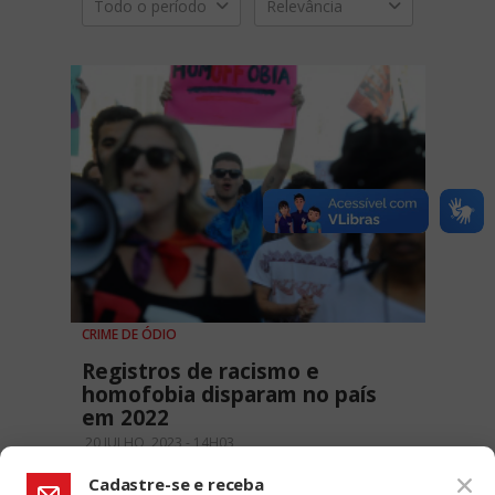
Todo o período
Relevância
CRIME DE ÓDIO
Registros de racismo e
homofobia disparam no país
em 2022
20 JULHO, 2023 - 14H03
Cadastre-se e receba