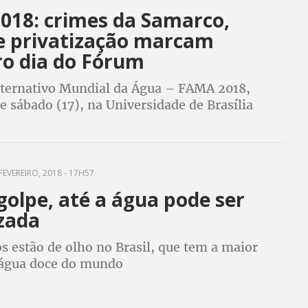
018: crimes da Samarco,
e privatização marcam
ro dia do Fórum
ternativo Mundial da Água – FAMA 2018,
e sábado (17), na Universidade de Brasília
e povos de 38 países. As atividades encerram
FEVEREIRO, 2018 - 17H57
olpe, até a água pode ser
izada
s estão de olho no Brasil, que tem a maior
 água doce do mundo