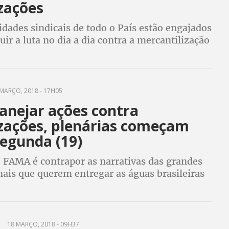
zações
dades sindicais de todo o País estão engajados
uir a luta no dia a dia contra a mercantilização
diz o secretário Nacional do Meio Ambiente da
l Gaio
MARÇO, 2018 - 17H05
anejar ações contra
izações, plenárias começam
segunda (19)
o FAMA é contrapor as narrativas das grandes
ais que querem entregar as águas brasileiras
tal internacional e unificar a luta em defesa da
 direito e não mercadoria”
18 MARÇO, 2018 - 09H37