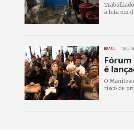
Trabalhador
à luta em d
BRASIL
06 JUN
Fórum 
é lanç
O Manifest
risco de pr