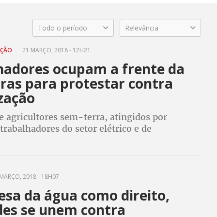
Todo o período
Relevância
AÇÃO
21 MARÇO, 2018 - 12H21
hadores ocupam a frente da
ras para protestar contra
ização
 agricultores sem-terra, atingidos por
trabalhadores do setor elétrico e de
 sociais se deslocaram do Fórum Alternativo
a para participar do ato em frente à estatal
MARÇO, 2018 - 18H07
esa da água como direito,
des se unem contra