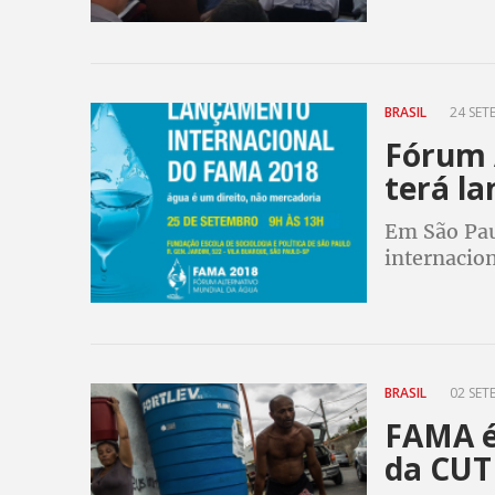
BRASIL
24 SET
Fórum 
terá l
Em São Paul
internacion
BRASIL
02 SET
FAMA é
da CUT