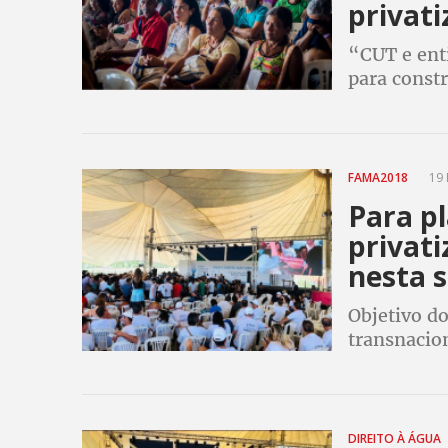
privati
“CUT e enti
para constr
da água”, 
CUT, Danie
FAMA2018
19 
Para pl
privat
nesta 
Objetivo d
transnacion
para o capi
“água é um
DIREITO À ÁGUA