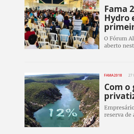
Fama 2
Hydro 
primei
O Fórum Al
aberto nest
(UnB), reún
no dia 22
FAMA2018
27 
Com o g
privat
Empresário
reserva de