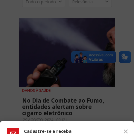
Todo o período
Relevância
DANOS À SAÚDE
No Dia de Combate ao Fumo,
entidades alertam sobre
cigarro eletrônico
29 AGOSTO, 2024 - 09H21
Cadastre-se e receba