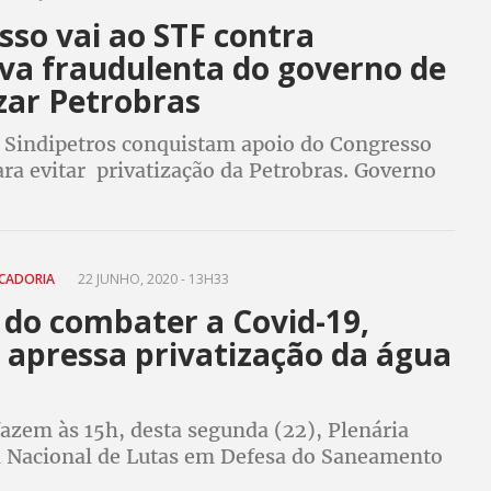
sso vai ao STF contra
iva fraudulenta do governo de
zar Petrobras
 Sindipetros conquistam apoio do Congresso
ra evitar privatização da Petrobras. Governo
desrespeitou decisão do Supremo e tenta
ocesso de venda
CADORIA
22 JUNHO, 2020 - 13H33
 do combater a Covid-19,
 apressa privatização da água
azem às 15h, desta segunda (22), Plenária
ia Nacional de Lutas em Defesa do Saneamento
om transmissão pelo Facebook da Federação