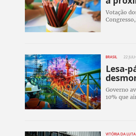
a próxi
Votação do
Congresso, 
Senado
BRASIL
22 JULH
Lesa-p
desmon
Governo av
10% que ai
Jean Paul P
e violação 
VITÓRIA DA LUT