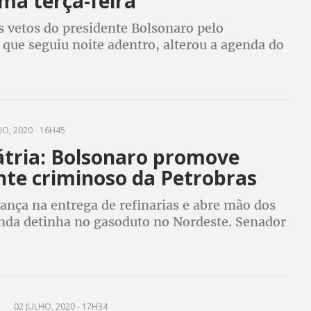
ma terça-feira
s vetos do presidente Bolsonaro pelo
que seguiu noite adentro, alterou a agenda do
O, 2020 - 16H45
átria: Bolsonaro promove
te criminoso da Petrobras
ança na entrega de refinarias e abre mão dos
nda detinha no gasoduto no Nordeste. Senador
rates alerta para atentado à soberania nacional
dos interesses nacionais
A
02 JULHO, 2020 - 17H34