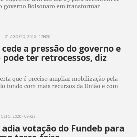
 governo Bolsonaro em transformar
em subsidiárias para posterior venda é ilegal.
ewandowski votaram a favor dos petroleiros
21 AGOSTO, 2020 - 17H20
 cede a pressão do governo e
pode ter retrocessos, diz
erta que é preciso ampliar mobilização pela
do fundo com mais recursos da União e com
 dos profissionais da educação
OSTO, 2020 - 09H28
 adia votação do Fundeb para