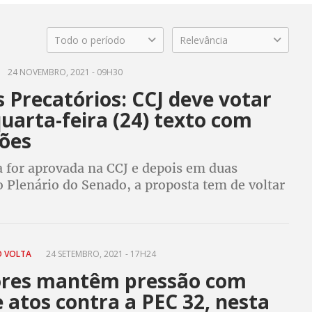
Todo o período
Relevância
24 NOVEMBRO, 2021 - 09H30
 Precatórios: CCJ deve votar
uarta-feira (24) texto com
ções
a for aprovada na CCJ e depois em duas
 Plenário do Senado, a proposta tem de voltar
votação na Câmara
O VOLTA
24 SETEMBRO, 2021 - 17H24
ores mantêm pressão com
 e atos contra a PEC 32, nesta