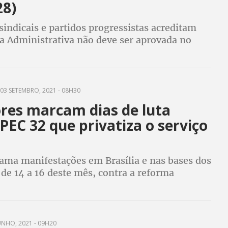
28)
sindicais e partidos progressistas acreditam
a Administrativa não deve ser aprovada no
 Câmara, mas para isso, é preciso continuar a
uem “vota, não volta”
03 SETEMBRO, 2021 - 08H30
ores marcam dias de luta
PEC 32 que privatiza o serviço
o
ama manifestações em Brasília e nas bases dos
de 14 a 16 deste mês, contra a reforma
iva. Relator manteve privatização do serviço
etirada de direitos dos servidores
UNHO, 2021 - 09H20