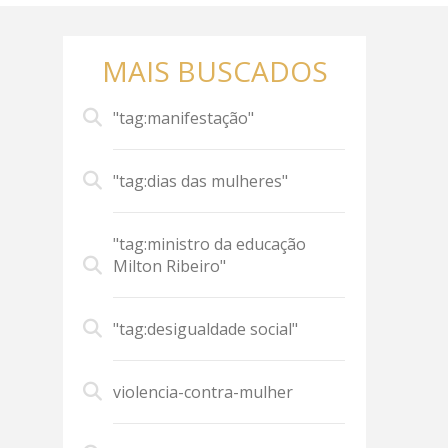
MAIS BUSCADOS
"tag:manifestação"
"tag:dias das mulheres"
"tag:ministro da educação
Milton Ribeiro"
"tag:desigualdade social"
violencia-contra-mulher