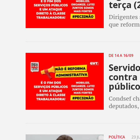
terça (
Dirigentes 
que reform
plenário da
pressão. Q
DE 14 A 16/09
Servid
contra 
públic
Condsef ch
deputados, 
Administrat
público e r
POLÍTICA
23 J