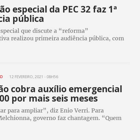
o especial da PEC 32 faz 1ª
ia pública
special que discute a “reforma”
iva realizou primeira audiência pública, com
cnicos
IO
12 FEVEREIRO, 2021 - 08H56
ão cobra auxílio emergencial
00 por mais seis meses
r para ampliar”, diz Enio Verri. Para
elchionna, governo faz chantagem. “Quem
ar espaço fiscal é a Economia, não eu”, alerta