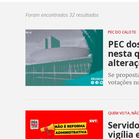
Foram encontrados 32 resultados
PEC DO CALOTE
PEC dos
nesta q
altera
Se propost
votações no
para nova 
QUEM VOTA, NÃ
Servid
vigília