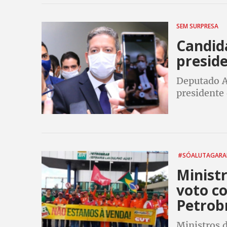
SEM SURPRESA
Candid
presid
Deputado A
presidente
São Paulo)
#SÓALUTAGARA
Minist
voto co
Petrob
Ministros 