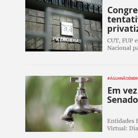
Congre
tentat
privati
CUT, FUP e
Nacional pa
Bolsonaro 
fraudar pr
#ÁGUANÃOÉMER
Em vez
Senado
Entidades f
Virtual: D
Público, c