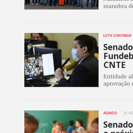
manobra do
refinarias 
Fachin e L
LUTA CONTINUA
Senado
Fundeb 
CNTE
Entidade al
aprovação 
valorização
ADIADO
21 AG
Senado