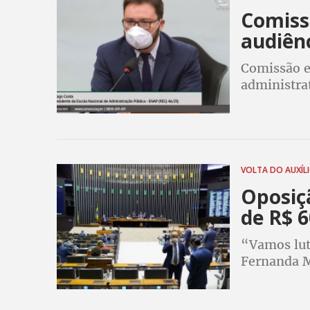
Comissã
audiênc
Comissão e
administrat
debates té
VOLTA DO AUXÍL
Oposiç
de R$ 6
“Vamos luta
Fernanda M
tem que ach
Arthur Lira