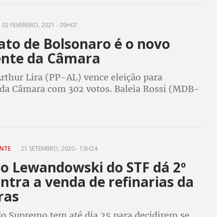
02 FEVEREIRO, 2021 - 09H07
ato de Bolsonaro é o novo
ente da Câmara
rthur Lira (PP-AL) vence eleição para
 da Câmara com 302 votos. Baleia Rossi (MDB-
 recebeu 145
NTE
21 SETEMBRO, 2020 - 13H24
ro Lewandowski do STF dá 2º
ntra a venda de refinarias da
ras
do Supremo tem até dia 25 para decidirem se