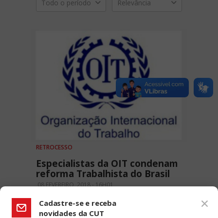
Todo o período
Relevância
RETROCESSO
Especialistas da OIT condenam
reforma Trabalhista do Brasil
08 FEVEREIRO, 2018 - 16H01
Cadastre-se e receba
novidades da CUT