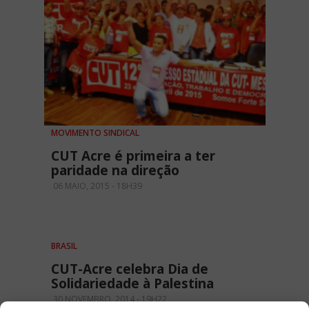
MOVIMENTO SINDICAL
CUT Acre é primeira a ter
paridade na direção
06 MAIO, 2015 - 18H39
BRASIL
CUT-Acre celebra Dia de
Solidariedade à Palestina
30 NOVEMBRO, 2014 - 19H22