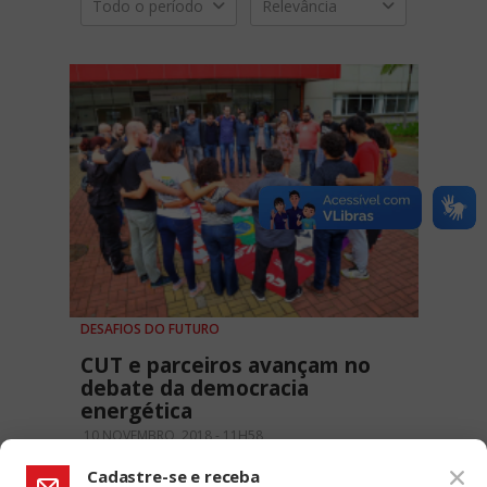
Todo o período
Relevância
DESAFIOS DO FUTURO
CUT e parceiros avançam no
debate da democracia
energética
10 NOVEMBRO, 2018 - 11H58
Cadastre-se e receba