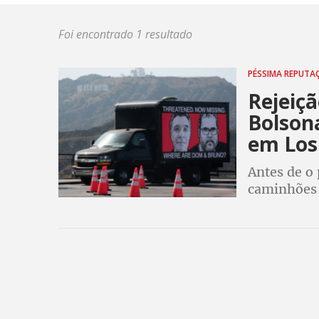
Foi encontrado 1 resultado
PÉSSIMA REPUT
Rejeiç
Bolson
em Los
Antes de o
caminhões 
Bruno?” e 