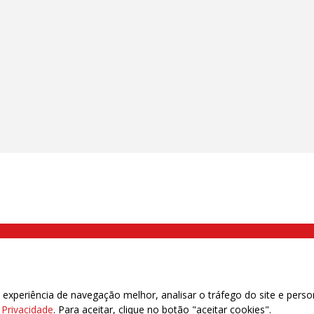
000 Brás, São Paulo/SP | Telefone (11) 2108 9200 - Fax (11) 2108 9310
xperiência de navegação melhor, analisar o tráfego do site e perso
e Privacidade
. Para aceitar, clique no botão "aceitar cookies".