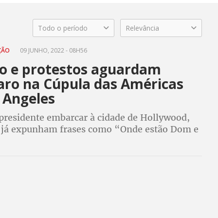
Todo o período
Relevância
AÇÃO
09 JUNHO, 2022 - 08H56
ão e protestos aguardam
aro na Cúpula das Américas
 Angeles
 presidente embarcar à cidade de Hollywood,
já expunham frases como “Onde estão Dom e
“Don’t trust Bolsonaro”