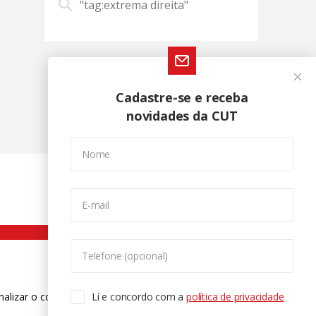
"tag:extrema direita"
Cadastre-se e receba
novidades da CUT
Nome
E-mail
Telefone (opcional)
nalizar o conteúdo. Para saber mais
Lí e concordo com a
política de privacidade