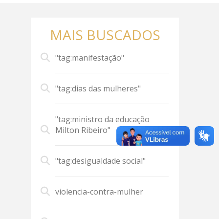
MAIS BUSCADOS
"tag:manifestação"
"tag:dias das mulheres"
"tag:ministro da educação
Milton Ribeiro"
"tag:desigualdade social"
violencia-contra-mulher