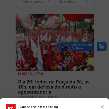
Todo o período
Relevância
É NESTA QUARTA!
Dia 20: todos na Praça da Sé, às
10h, em defesa do direito a
aposentadoria
18 FEVEREIRO, 2019 - 13H09
Cadastre-se e receba