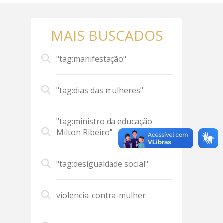
MAIS BUSCADOS
"tag:manifestação"
"tag:dias das mulheres"
"tag:ministro da educação
Milton Ribeiro"
"tag:desigualdade social"
violencia-contra-mulher