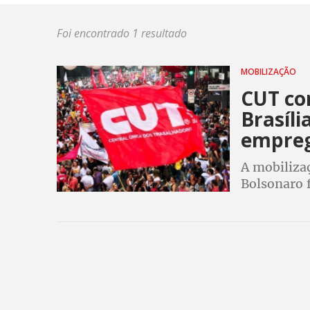
Foi encontrado 1 resultado
MOBILIZAÇÃO
CUT co
Brasíli
empre
A mobilizaç
Bolsonaro 
mas “quere
presentes n