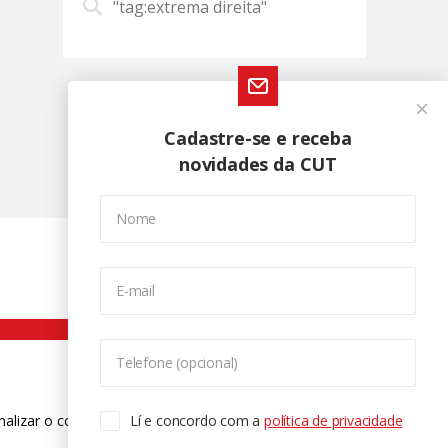
"tag:extrema direita"
Cadastre-se e receba
novidades da CUT
Nome
E-mail
Telefone (opcional)
nalizar o conteúdo. Para saber mais
Lí e concordo com a
política de privacidade