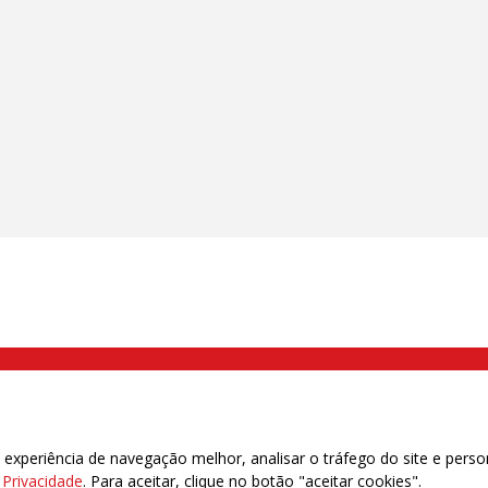
000 Brás, São Paulo/SP | Telefone (11) 2108 9200 - Fax (11) 2108 9310
xperiência de navegação melhor, analisar o tráfego do site e perso
e Privacidade
. Para aceitar, clique no botão "aceitar cookies".