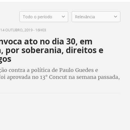
Todo o período
Relevância
14 OUTUBRO, 2019 - 16H03
nvoca ato no dia 30, em
a, por soberania, direitos e
gos
ão contra a política de Paulo Guedes e
foi aprovada no 13° Concut na semana passada,
mos chamar todas e todos para que estejam
essa luta”, disse presidente da CUT