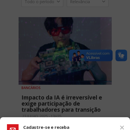
Todo o período
Relevância
BANCÁRIOS
Impacto da IA é irreversível e
exige participação de
trabalhadores para transição
23 JULHO, 2025 - 13H35
Cadastre-se e receba