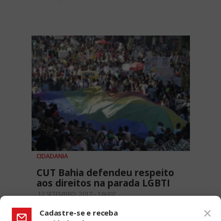
CIDADANIA
CUT Bahia defendeu respeito
aos direitos na parada LGBTI
12 SETEMBRO, 2017 - 16H07
Cadastre-se e receba