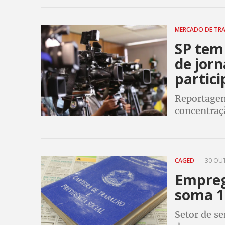
MERCADO DE TR
SP tem
de jor
partic
Reportagem
concentraç
quase todo
CAGED
30 OUT
Empreg
soma 1
Setor de s