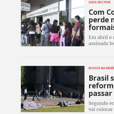
CADA VEZ PIOR
Com Co
perde 
formai
Em abril e 
assinada f
IDOSOS NA MISÉ
Brasil 
reform
passar
Segundo ec
vai colocar