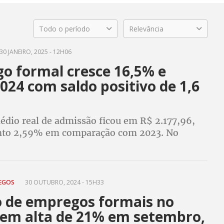
Todo o período
Relevância
30 JANEIRO, 2025 - 12H06
o formal cresce 16,5% e
024 com saldo positivo de 1,6
édio real de admissão ficou em R$ 2.177,96,
to 2,59% em comparação com 2023. No
de dois anos do governo Lula, 2023 e 2024, o
pregos foi de 3.147.797
REGOS
30 OUTUBRO, 2024 - 15H33
o de empregos formais no
 tem alta de 21% em setembro,