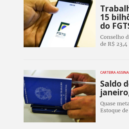
Trabal
15 bilh
do FGT
Conselho d
de R$ 23,4 
bilhões. R
CARTEIRA ASSIN
Saldo 
janeiro
Quase metad
Estoque de