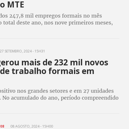
do MTE
dos 247,8 mil empregos formais no mês
 total deste ano, nos nove primeiros meses,
1,98 milhão de vagas com carteira assinada,
e 24% em relação ao mesmo período em 2023
27 SETEMBRO, 2024 - 15H31
gerou mais de 232 mil novos
 de trabalho formais em
ositivo nos grandes setores e em 27 unidades
s. No acumulado do ano, período compreendido
ro e agosto, já foram geradas 1.726.489 novas
/08
08 AGOSTO, 2024 - 15H00