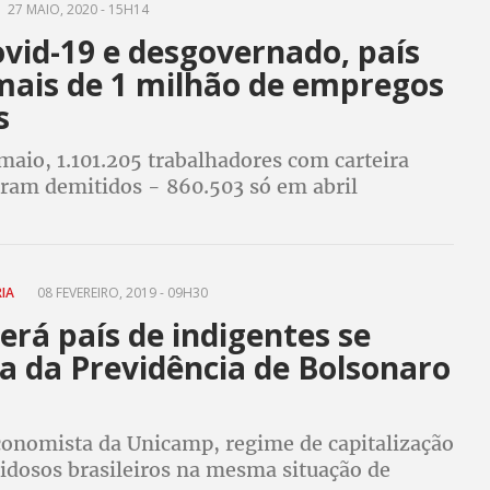
27 MAIO, 2020 - 15H14
vid-19 e desgovernado, país
mais de 1 milhão de empregos
s
maio, 1.101.205 trabalhadores com carteira
oram demitidos - 860.503 só em abril
RIA
08 FEVEREIRO, 2019 - 09H30
será país de indigentes se
a da Previdência de Bolsonaro
onomista da Unicamp, regime de capitalização
 idosos brasileiros na mesma situação de