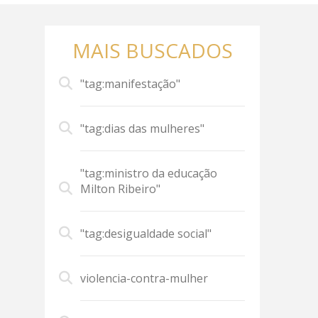
MAIS BUSCADOS
"tag:manifestação"
"tag:dias das mulheres"
"tag:ministro da educação
Milton Ribeiro"
"tag:desigualdade social"
violencia-contra-mulher