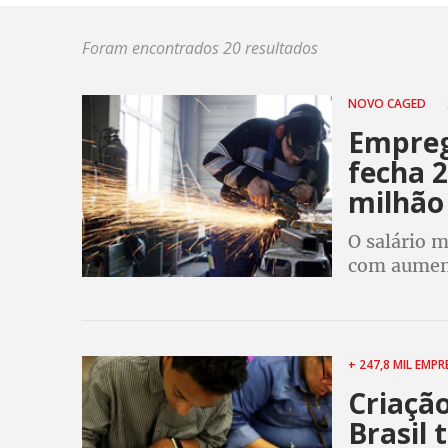
Foram encontrados 20 resultados
NOVO CAGED
Empreg
fecha 2
milhão
O salário m
com aumen
acumulado 
saldo de em
+ 247,8 MIL EMP
Criaçã
Brasil