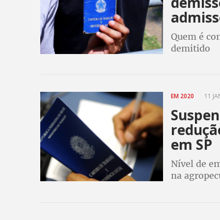
demiss
admissõ
Quem é con
demitido
EM 2020
11 JA
Suspen
reduçã
em SP
Nível de em
na agropec
serviços