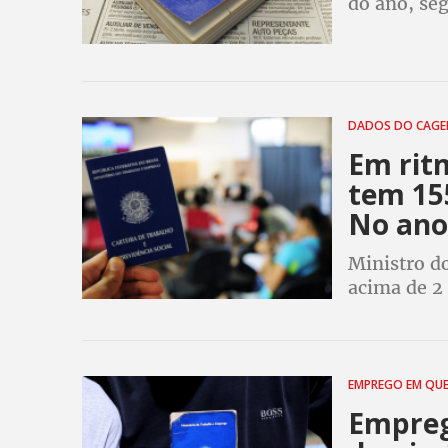
do ano, se
DADOS DO CAG
Em rit
tem 15
No ano
Ministro do
acima de 2
EMPREGO EM QU
Empreg