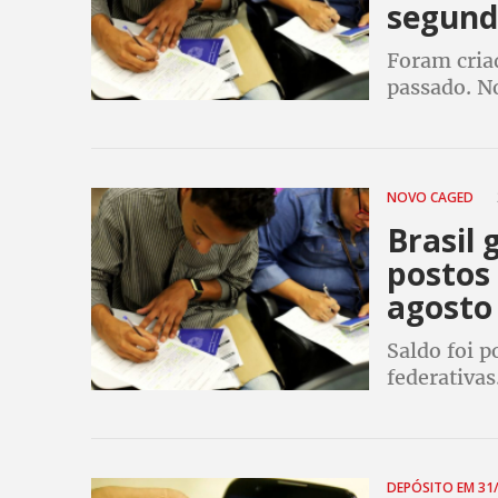
segun
Foram cria
passado. No
país criou 
aumento d
NOVO CAGED
Brasil 
postos
agosto
Saldo foi p
federativa
entre janei
vagas
DEPÓSITO EM 31