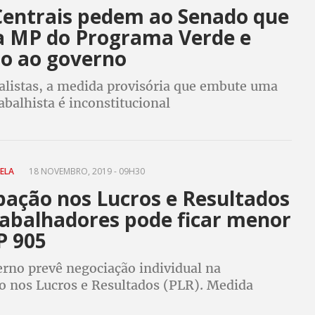
Centrais pedem ao Senado que
a MP do Programa Verde e
o ao governo
calistas, a medida provisória que embute uma
balhista é inconstitucional
RELA
18 NOVEMBRO, 2019 - 09H30
pação nos Lucros e Resultados
rabalhadores pode ficar menor
 905
rno prevê negociação individual na
ão nos Lucros e Resultados (PLR). Medida
mina PLR, gorjetas e prêmios de serem