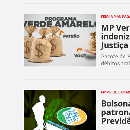
utilizados 
PREMIA MAU PA
MP Ver
indeni
Justiça
Pacote de B
débitos tr
legislação
Justiça do 
MP VERDE E AMA
Bolson
patrona
Previd