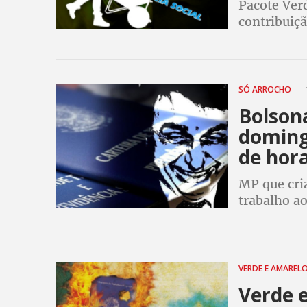
Pacote Ver
contribuiç
ministro d
irresponsab
SÓ ARROCHO
Bolsona
doming
de hor
MP que cri
trabalho a
feriados pa
Secretário 
VERDE E AMAREL
Verde e