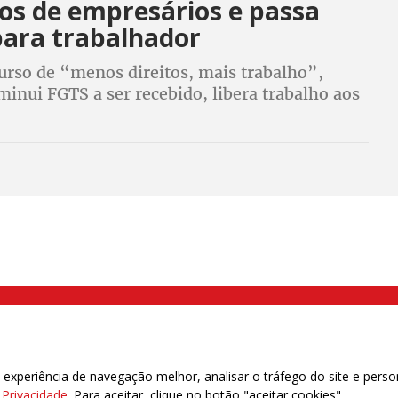
os de empresários e passa
para trabalhador
urso de “menos direitos, mais trabalho”,
inui FGTS a ser recebido, libera trabalho aos
tira cobrança do INSS das empresas e passa a
 o trabalhador desempregado
000 Brás, São Paulo/SP | Telefone (11) 2108 9200 - Fax (11) 2108 9310
xperiência de navegação melhor, analisar o tráfego do site e perso
e Privacidade
. Para aceitar, clique no botão "aceitar cookies".