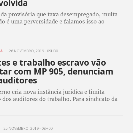
volvida
da provisória que taxa desempregado, multa
do é uma perversidade e falamos isso ao
, que essa MP tem de ser devolvida ao
disse Sérgio Nobre
TA
26 NOVEMBRO, 2019 - 09H30
es e trabalho escravo vão
ar com MP 905, denunciam
auditores
no cria nova instância jurídica e limita
o dos auditores do trabalho. Para sindicato da
 Ministério Público do Trabalho, decisão tira
cial da classe trabalhadora
25 NOVEMBRO, 2019 - 08H00