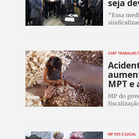
seja de
“Essa medi
sindicaliza
Alcolumbre
governo”, 
CARF TRABALHIS
Acident
aument
MPT e 
MP do gover
fiscalizaçã
categoria e
proteção so
MP 905 É ILEGAL