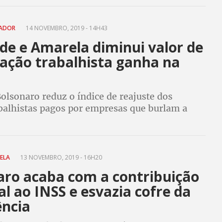
para cálculo do valor de indenização trabalhista
GADOR
14 NOVEMBRO, 2019 - 14H43
de e Amarela diminui valor de
zação trabalhista ganha na
olsonaro reduz o índice de reajuste dos
abalhistas pagos por empresas que burlam a
. Para Anamatra, governo quer enfraquecer
Trabalho, prejudicando o trabalhador
RELA
13 NOVEMBRO, 2019 - 16H20
aro acaba com a contribuição
l ao INSS e esvazia cofre da
ência