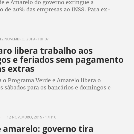
de e Amarelo do governo extingue a
ão de 20% das empresas ao INSS. Para ex-
a Previdência, Ricardo Berzoini, medida é uma
ilidade que vai afetar a arrecadação
12 NOVEMBRO, 2019 - 18H07
ro libera trabalho aos
os e feriados sem pagamento
as extras
a o Programa Verde e Amarelo libera o
os sábados para os bancários e domingos e
ra os trabalhadores da indústria e comércio.
da CUT diz que proposta é inconstitucional
O
12 NOVEMBRO, 2019 - 17H10
 amarelo: governo tira