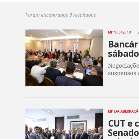
Foram encontrados 9 resultados
MP 905/2019
2
Bancár
sábado
Negociaçõe
suspensos a
MP DA ABERRAÇ
CUT e c
Senado