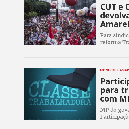
CUT e 
devolv
Amarel
Para sindi
reforma Tra
MP VERDE E AMA
Partici
para t
com MP
MP do gove
Participaç
também eli