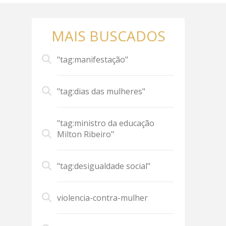
MAIS BUSCADOS
"tag:manifestação"
"tag:dias das mulheres"
"tag:ministro da educação
Milton Ribeiro"
"tag:desigualdade social"
violencia-contra-mulher