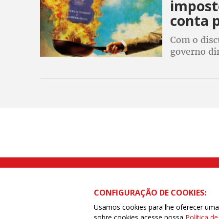
impost
conta 
Com o disc
governo dim
domingos, 
conta para
Rua Caetano Pinto nº 575 CEP 03041-
CONFIGURAÇÃO DE COOKIES:
Usamos cookies para lhe oferecer uma e
sobre cookies acesse nossa
Política d