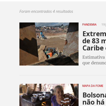
Foram encontrados 4 resultados
PANDEMIA
19 
Extrem
de 83 m
Caribe
Estimativa 
que denunc
MAPA DA FOME
Bolsona
não há 