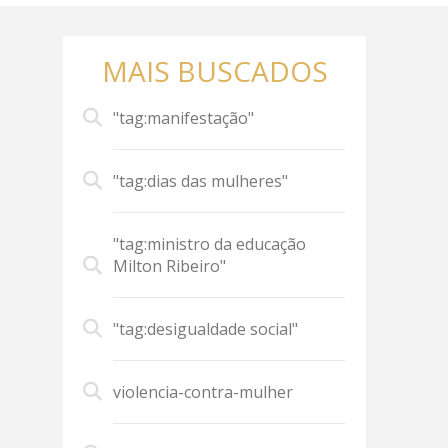
MAIS BUSCADOS
"tag:manifestação"
"tag:dias das mulheres"
"tag:ministro da educação
Milton Ribeiro"
"tag:desigualdade social"
violencia-contra-mulher