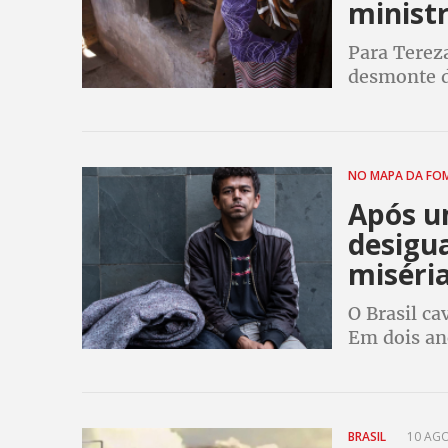
minist
Para Tereza
desmonte da
pessoas su
NO MAPA DA FO
Após u
desigu
miséri
O Brasil ca
Em dois an
para a pob
BRASIL
10 AGO