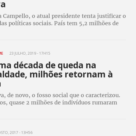
ra
 Campello, o atual presidente tenta justificar o
s políticas sociais. País tem 5,2 milhões de
b-alimentadas
ME
23 JULHO, 2019 - 17H15
ma década de queda na
aldade, milhões retornam à
a
va, de novo, o fosso social que o caracterizou.
os, quase 2 milhões de indivíduos rumaram
reza extrema
STO, 2017 - 13H56