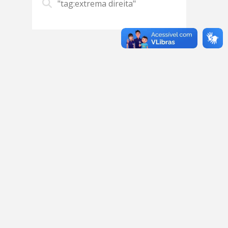
"tag:extrema direita"