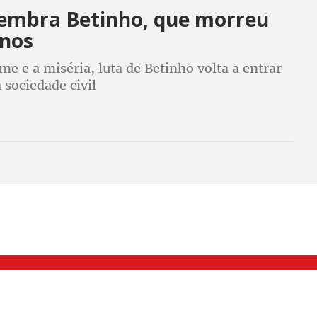
 lembra Betinho, que morreu
anos
me e a miséria, luta de Betinho volta a entrar
 sociedade civil
000 Brás, São Paulo/SP | Telefone (11) 2108 9200 - Fax (11) 2108 9310