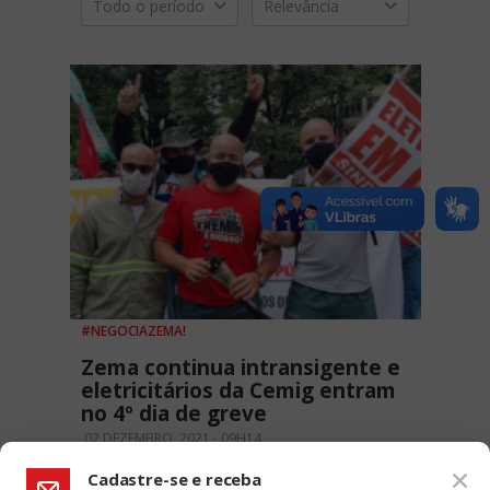
Todo o período
Relevância
#NEGOCIAZEMA!
Zema continua intransigente e
eletricitários da Cemig entram
no 4º dia de greve
02 DEZEMBRO, 2021 - 09H14
Cadastre-se e receba