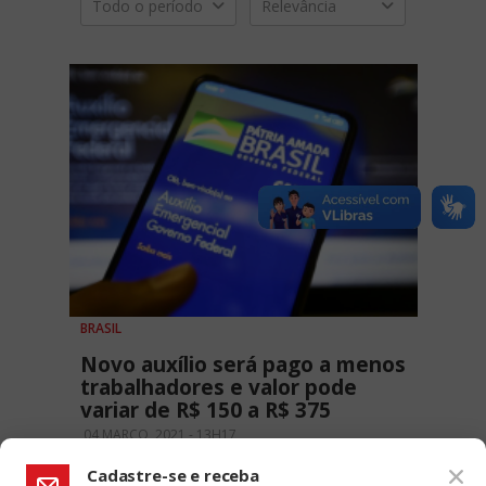
Todo o período
Relevância
BRASIL
Novo auxílio será pago a menos
trabalhadores e valor pode
variar de R$ 150 a R$ 375
04 MARÇO, 2021 - 13H17
Cadastre-se e receba