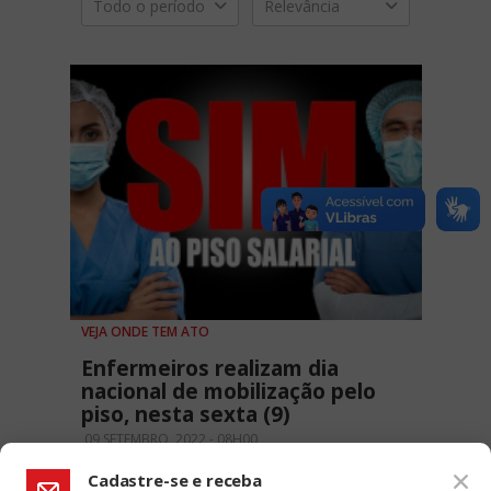
Todo o período
Relevância
VEJA ONDE TEM ATO
Enfermeiros realizam dia
nacional de mobilização pelo
piso, nesta sexta (9)
09 SETEMBRO, 2022 - 08H00
Cadastre-se e receba