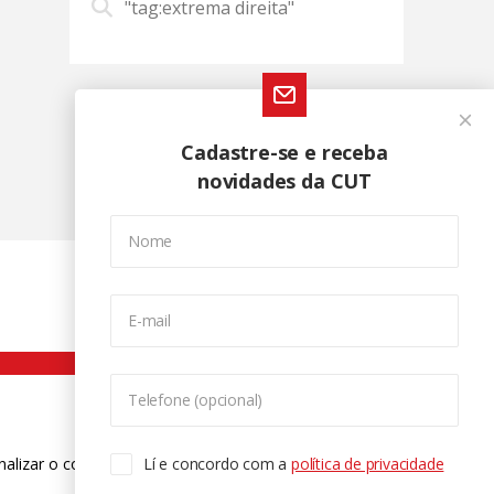
"tag:extrema direita"
Cadastre-se e receba
novidades da CUT
Nome
E-mail
Telefone (opcional)
nalizar o conteúdo. Para saber mais
Lí e concordo com a
política de privacidade