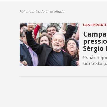
Foi encontrado 1 resultado
LULA É INOCENT
Campan
pressio
Sérgio
Usuário qu
um texto p
que existe
a acusação