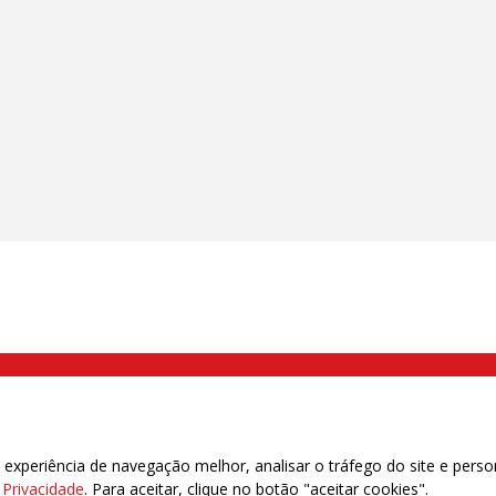
000 Brás, São Paulo/SP | Telefone (11) 2108 9200 - Fax (11) 2108 9310
xperiência de navegação melhor, analisar o tráfego do site e perso
e Privacidade
. Para aceitar, clique no botão "aceitar cookies".