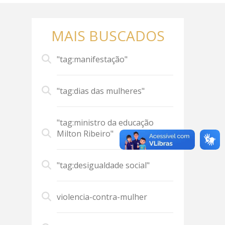
MAIS BUSCADOS
"tag:manifestação"
"tag:dias das mulheres"
"tag:ministro da educação
Milton Ribeiro"
"tag:desigualdade social"
violencia-contra-mulher