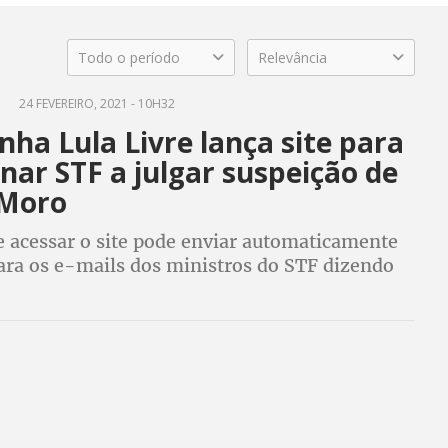
Todo o período
Relevância
E
24 FEVEREIRO, 2021 - 10H32
ha Lula Livre lança site para
nar STF a julgar suspeição de
 Moro
e acessar o site pode enviar automaticamente
ara os e-mails dos ministros do STF dizendo
m provas para afirmar que houve conluio entre
 e Moro para condenar Lula