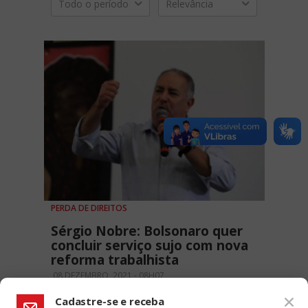
Todo o período
Relevância
PERDA DE DIREITOS
Sérgio Nobre: Bolsonaro quer
concluir serviço sujo com nova
reforma trabalhista
08 DEZEMBRO, 2021 - 08H07
Cadastre-se e receba