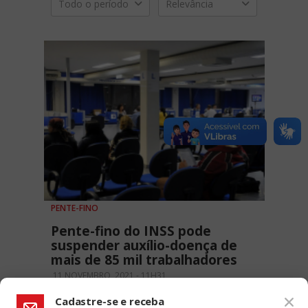
Todo o período
Relevância
PENTE-FINO
Pente-fino do INSS pode
suspender auxílio-doença de
mais de 85 mil trabalhadores
11 NOVEMBRO, 2021 - 11H31
Cadastre-se e receba