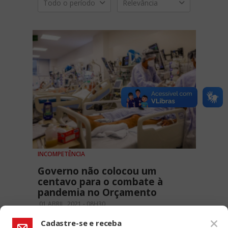
Todo o período
Relevância
INCOMPETÊNCIA
Governo não colocou um
centavo para o combate à
pandemia no Orçamento
01 ABRIL, 2021 - 08H30
Cadastre-se e receba