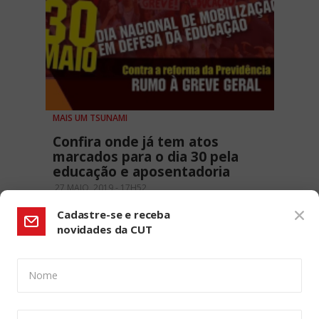
MAIS UM TSUNAMI
Confira onde já tem atos
marcados para o dia 30 pela
educação e aposentadoria
27 MAIO, 2019 - 17H52
Cadastre-se e receba
novidades da CUT
Nome