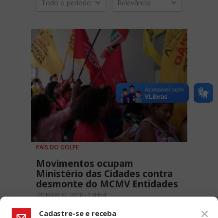
Todo o período
Relevância
PAÍS DO GOLPE
Movimentos ocupam
Ministério das Cidades contra
desmonte do MCMV Entidades
20 MARÇO, 2018 - 14H54
Cadastre-se e receba