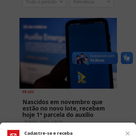
Todo o período
Relevância
R$ 600
Nascidos em novembro que
estão no novo lote, recebem
hoje 1ª parcela do auxílio
28 MAIO, 2020 - 10H28
Cadastre-se e receba