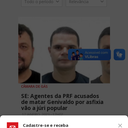
Todo o período
Relevância
CÂMARA DE GÁS
SE: Agentes da PRF acusados
de matar Genivaldo por asfixia
vão a júri popular
17 JANEIRO, 2023 - 12H02
Cadastre-se e receba