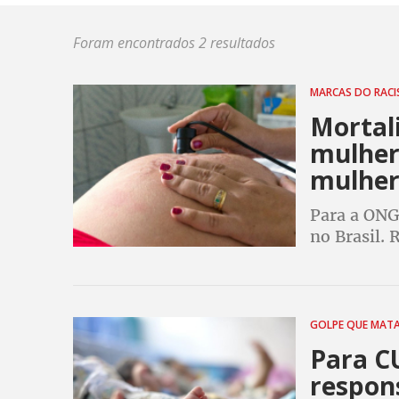
Foram encontrados 2 resultados
MARCAS DO RAC
Mortal
mulher
mulher
Para a ONG
no Brasil. 
morreram 8
GOLPE QUE MAT
Para C
respon