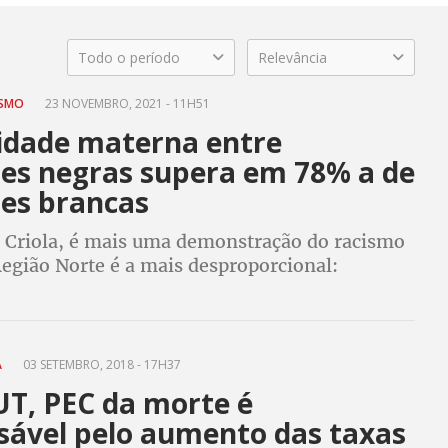
Todo o período
Relevância
ISMO
23 NOVEMBRO, 2021 - 11H51
idade materna entre
es negras supera em 78% a de
es brancas
 Criola, é mais uma demonstração do racismo
Região Norte é a mais desproporcional:
7% mais mulheres negras grávidas
A
03 SETEMBRO, 2018 - 17H37
UT, PEC da morte é
sável pelo aumento das taxas