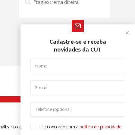
"tag:extrema direita"
Cadastre-se e receba
novidades da CUT
Nome
E-mail
Telefone (opcional)
nalizar o conteúdo. Para saber mais
Lí e concordo com a
política de privacidade