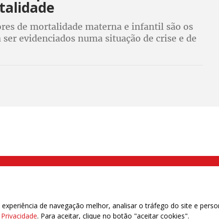
talidade
res de mortalidade materna e infantil são os
 ser evidenciados numa situação de crise e de
s condições de vulnerabilidade, como no pós
 2016
000 Brás, São Paulo/SP | Telefone (11) 2108 9200 - Fax (11) 2108 9310
xperiência de navegação melhor, analisar o tráfego do site e perso
e Privacidade
. Para aceitar, clique no botão "aceitar cookies".