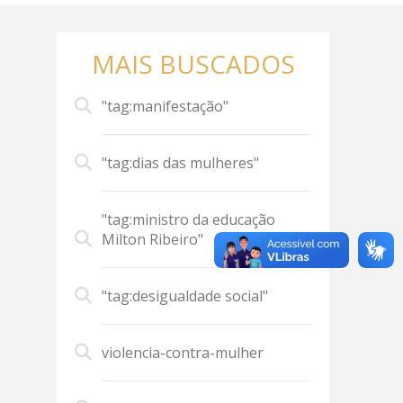
MAIS BUSCADOS
"tag:manifestação"
"tag:dias das mulheres"
"tag:ministro da educação
Milton Ribeiro"
"tag:desigualdade social"
violencia-contra-mulher