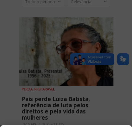
Todo o período
Relevância
PERDA IRREPARÁVEL
País perde Luiza Batista,
referência de luta pelos
direitos e pela vida das
mulheres
02 MARÇO, 2025 - 11H25